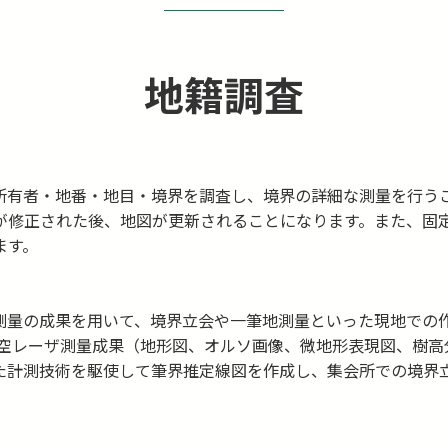
地籍調査
所有者・地番・地目・境界を調査し、境界の詳細な測量を行う
が修正された後、地図が更新されることになります。また、固
ます。
測量の成果を用いて、境界立会や一筆地測量といった現地での
航空レーザ測量成果（地形図、オルソ画像、微地形表現図、樹高
た計測技術を駆使して筆界推定線図を作成し、集会所での境界