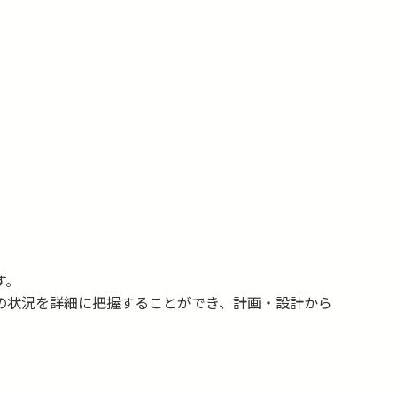
都市計画管理系システム
数値地形図
UAV写真測量
ガス・上下水道台帳
上水道及び下水道
遺跡調査
ハザードマップ
防災管理系システム
数値地形モデル
地上レーザ測量
道路台帳
用地補償
環境・施設点検調査
す。
の状況を詳細に把握することができ、計画・設計から