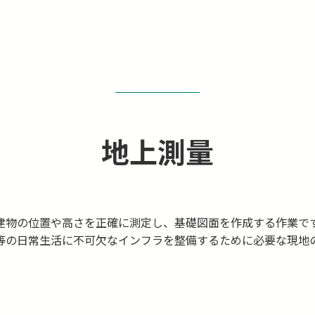
農政農地管理系システム
空中写真測量
移動体計測（MMS）
固定資産台帳
都市及び地方計画
地上測量
防災計画・避難計画
治山・林業系管理システム
航空レーザ測量
UAVレーザ
道路占用台帳
道路・河川及び砂防
地籍調査
防災調査
福祉系システム
オルソ画像データ
ナローマルチビーム
除雪計画
スポット撮影
i-Construction支援
地上測量
建物の位置や高さを正確に測定し、基礎図面を作成する作業で
等の日常生活に不可欠なインフラを整備するために必要な現地