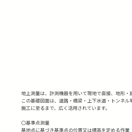
ソフトウェア開発
都市基盤整備
防災・環境
航空測量
３Ｄ計測
地上測量
台帳
地上測量は、計測機器を用いて現地で直接、地形・
この基礎図面は、道路・橋梁・上下水道・トンネル
施工に至るまで、広く活用されています。
〇基準点測量
基地点に基づき基準点の位置又は標高を定める作業