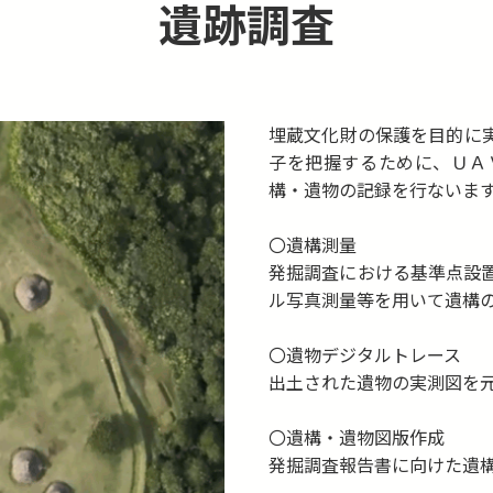
遺跡調査
埋蔵文化財の保護を目的に
子を把握するために、ＵＡ
構・遺物の記録を行ないま
〇遺構測量
発掘調査における基準点設
ル写真測量等を用いて遺構
〇遺物デジタルトレース
出土された遺物の実測図を
〇遺構・遺物図版作成
発掘調査報告書に向けた遺