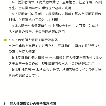
a-1.従業者情報 → 従業者の勤怠・雇用管理、社会保険、福利
厚生、金融機関ほかの手続きや連絡に利用
a-2.採用者（応募者）→ 履歴書内の情報を鑑みた採用可否の
判断、各種連絡の手段として利用
a-3.お問合せ者情報ほか → お問い合わせへの回答、対応状
況・結果の報告、その他連絡等に利用
b.＜その他個人情報＞開示対象外
当社が業務を遂行するに当たり、受託物件に関わる委託元より
受領した個人情報
b-1.受託物件個人情報 → 土地情報と個人情報を関係付けるシ
ステムデータの作成、現地調査時の本人への連絡等に利用
b-2.地権者等 → 現地立会い等で、地権者等のサインや押印を
合意の記録として利用
3.
個人情報取扱いの安全管理措置